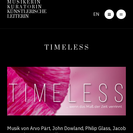
M U S I K E R I N
K U R A T O R I N
KÜNSTLERISCHE
EN
LEITERIN
T I M E L E S S
Musik von Arvo Pärt, John Dowland, Philip Glass, Jacob