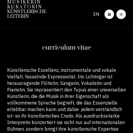
M U S I K E R I N
K U R A T O R I N
KÜNSTLERISCHE
EN
LEITERIN
curriculum vitae
Künstlerische Exzellenz, instrumentale und vokale
Vielfalt, fesselnde Expressivität. Iris Lichtinger ist
herausragende Flötistin, Sängerin, Vokalistin und
Pianistin. Sie repräsentiert den Typus einer universellen
Künstlerin, die die Musik in ihrer Eigenschaft als
vollkommene Sprache begreift, die das Essenzielle
erlebbar machen kann und dabei jedem verständlich
ist- so ihr künstlerisches Credo. Als ausdrucksstarke
Interpretin konzertiert sie nicht nur auf internationalen
Bühnen, sondern bringt ihre künstlerische Expertise