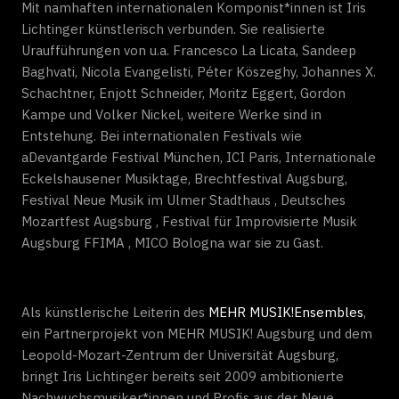
Mit namhaften internationalen Komponist*innen ist Iris
Lichtinger künstlerisch verbunden. Sie realisierte
Uraufführungen von u.a. Francesco La Licata, Sandeep
Baghvati, Nicola Evangelisti, Péter Köszeghy, Johannes X.
Schachtner, Enjott Schneider, Moritz Eggert, Gordon
Kampe und Volker Nickel, weitere Werke sind in
Entstehung. Bei internationalen Festivals wie
aDevantgarde Festival München, ICI Paris, Internationale
Eckelshausener Musiktage, Brechtfestival Augsburg,
Festival Neue Musik im Ulmer Stadthaus , Deutsches
Mozartfest Augsburg , Festival für Improvisierte Musik
Augsburg FFIMA , MICO Bologna war sie zu Gast.
Als künstlerische Leiterin des
MEHR MUSIK!Ensembles
,
ein Partnerprojekt von MEHR MUSIK! Augsburg und dem
Leopold-Mozart-Zentrum der Universität Augsburg,
bringt Iris Lichtinger bereits seit 2009 ambitionierte
Nachwuchsmusiker*innen und Profis aus der Neue