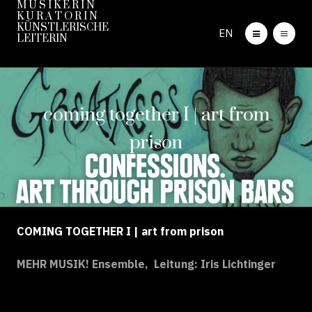
M U S I K E R I N
K U R A T O R I N
KÜNSTLERISCHE
EN
LEITERIN
coming together I | art from
prison
COMING TOGETHER I | art from prison
MEHR MUSIK! Ensemble, Leitung: Iris Lichtinger