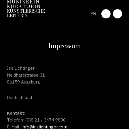
M U S I K E R I N
K U R A T O R I N
KÜNSTLERISCHE
EN
LEITERIN
Impressum
Iris Lichtinger
Neidhartstrasse 31
86159 Augsburg
Deutschland
Kontakt:
Telefon: (0)8 21 / 3474 9890
E-Mail:
info@irislichtinger.com