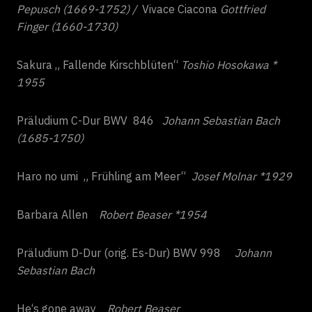
Pepusch (1669-1752) /
Vivace Ciacona
Gottfried
Finger (1660-1730)
Sakura „ Fallende Kirschblüten“
Toshio Hosokawa *
1955
Präludium C-Dur BWV 846
Johann Sebastian Bach
(1685-1750)
Haro no umi „ Frühling am Meer“
Josef Molnar *1929
Barbara Allen
Robert Beaser *1954
Präludium D-Dur (orig. Es-Dur) BWV 998
Johann
Sebastian Bach
He‘s gone away
Robert Beaser