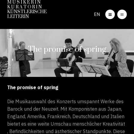
M U S I K E R I N
K U R A T O R I N
KÜNSTLERISCHE
EN
LEITERIN
The promise of spring
The promise of spring
Die Musikauswahl des Konzerts umspannt Werke des
Barock und der Neuzeit. Mit Komponisten aus Japan,
England, Amerika, Frankreich, Deutschland und Italien
bietet es eine weite Umschau menschlicher Kreativität
, Befindlichkeiten und ästhetischer Standpunkte. Diese