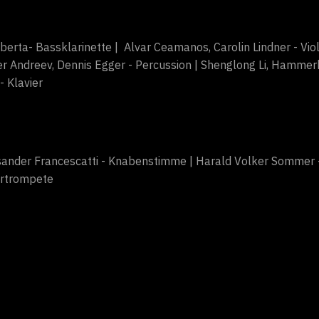
Liberta- Bassklarinette | Alvar Ceamanos, Carolin Lindner - Viol
ier Andreev, Dennis Egger - Percussion | Shenglong Li, Hammerk
- Klavier
Lysander Francescatti - Knabenstimme | Harald Volker Sommer 
urtrompete