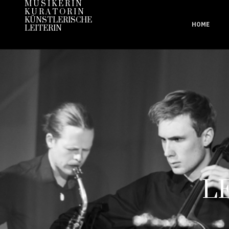
M U S I K E R I N
K U R A T O R I N
KÜNSTLERISCHE
HOME
LEITERIN
L