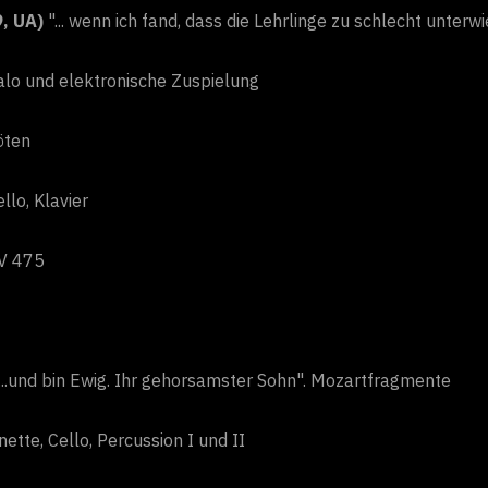
9, UA)
"... wenn ich fand, dass die Lehrlinge zu schlecht unter
balo und elektronische Zuspielung
öten
llo, Klavier
KV 475
...und bin Ewig. Ihr gehorsamster Sohn". Mozartfragmente
nette, Cello, Percussion I und II