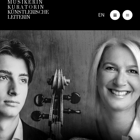
M U S I K E R I N
K U R A T O R I N
KÜNSTLERISCHE
EN
LEITERIN