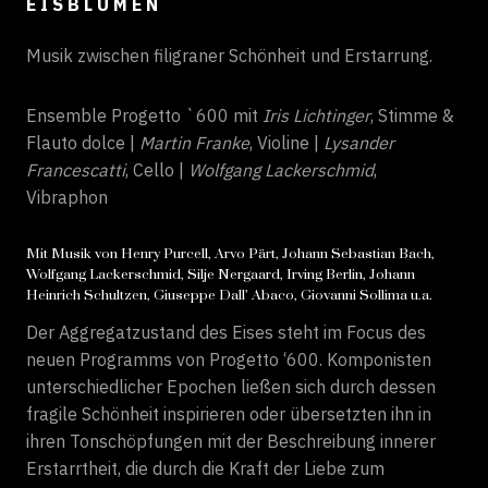
E I S B L U M E N
Musik zwischen filigraner Schönheit und Erstarrung.
Ensemble Progetto `600 mit
Iris Lichtinger
, Stimme &
Flauto dolce |
Martin Franke
, Violine |
Lysander
Francescatti
, Cello |
Wolfgang Lackerschmid
,
Vibraphon
Mit Musik von Henry Purcell, Arvo Pärt, Johann Sebastian Bach,
Wolfgang Lackerschmid, Silje Nergaard, Irving Berlin, Johann
Heinrich Schultzen, Giuseppe Dall’ Abaco, Giovanni Sollima u.a.
Der Aggregatzustand des Eises steht im Focus des
neuen Programms von Progetto ‘600. Komponisten
unterschiedlicher Epochen ließen sich durch dessen
fragile Schönheit inspirieren oder übersetzten ihn in
ihren Tonschöpfungen mit der Beschreibung innerer
Erstarrtheit, die durch die Kraft der Liebe zum