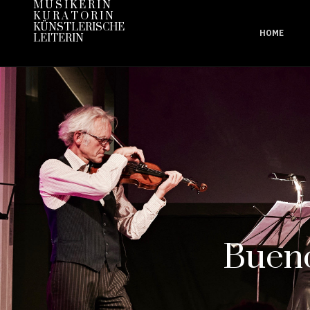
M U S I K E R I N
K U R A T O R I N
KÜNSTLERISCHE
HOME
LEITERIN
Bueno