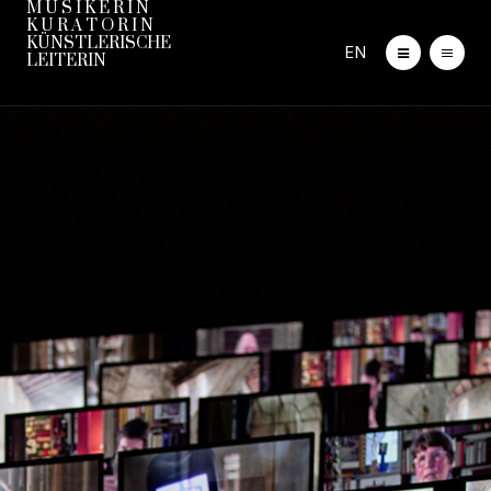
M U S I K E R I N
K U R A T O R I N
KÜNSTLERISCHE
EN
LEITERIN