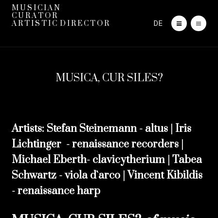
M U S I C I A N
C U R A T O R
DE
A R T I S T I C D I R E C T O R
MUSICA, CUR SILES?
Artists: Stefan Steinemann - altus | Iris
Lichtinger - renaissance recorders |
Michael Eberth- clavicytherium | Tabea
Schwartz - viola d`arco | Vincent Kibildis
- renaissance harp