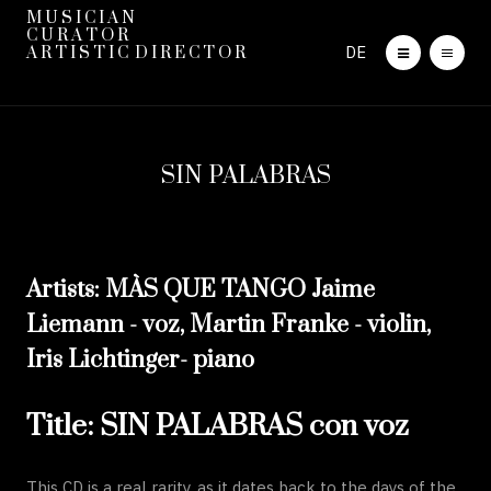
M U S I C I A N
C U R A T O R
DE
A R T I S T I C D I R E C T O R
SIN PALABRAS
Artists: MÀS QUE TANGO Jaime
Liemann - voz, Martin Franke - violin,
Iris Lichtinger- piano
Title: SIN PALABRAS con voz
This CD is a real rarity, as it dates back to the days of the